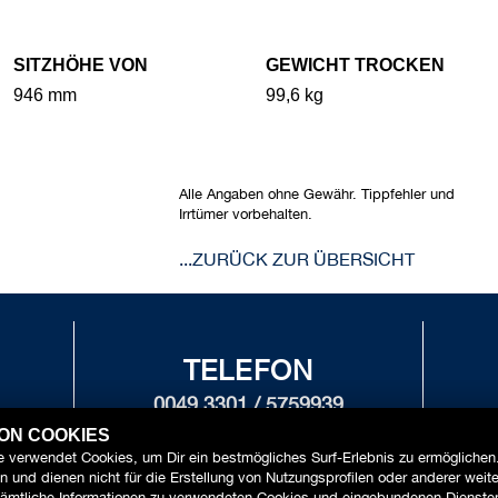
SITZHÖHE VON
GEWICHT TROCKEN
946 mm
99,6 kg
Alle Angaben ohne Gewähr. Tippfehler und
Irrtümer vorbehalten.
...ZURÜCK ZUR ÜBERSICHT
TELEFON
0049 3301 / 5759939
IN
VON COOKIES
G
 verwendet Cookies, um Dir ein bestmögliches Surf-Erlebnis zu ermöglichen
 und dienen nicht für die Erstellung von Nutzungsprofilen oder anderer weit
ämtliche Informationen zu verwendeten Cookies und eingebundenen Diensten