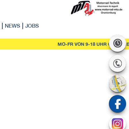
NEWS
JOBS
MO-FR VON 9-18 UHR GEÖFFNET