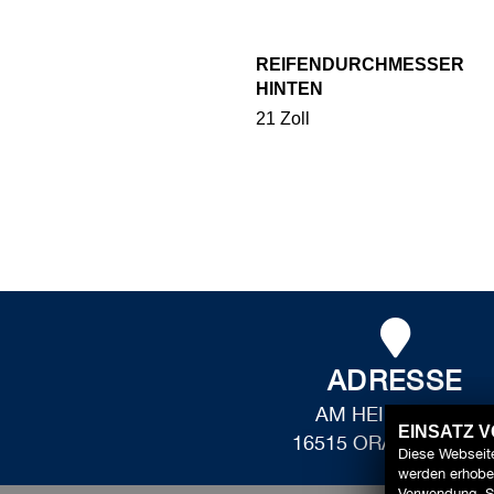
REIFENDURCHMESSER
HINTEN
21 Zoll
ADRESSE
AM HEIDERING 1
EINSATZ 
16515 ORANIENBUR
Diese Webseite
werden erhoben
Verwendung. S