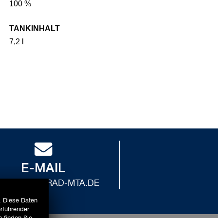
100 %
TANKINHALT
7,2 l
E-MAIL
FO@MOTORRAD-MTA.DE
. Diese Daten
erführender
 finden Sie