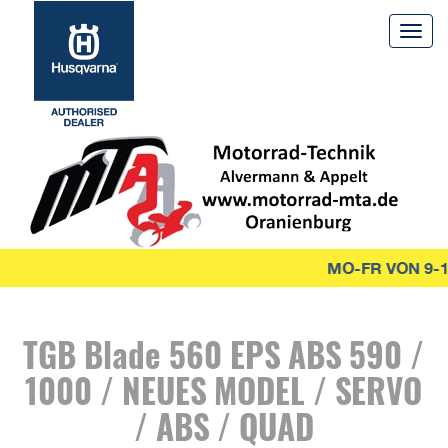
Togg
navig
MO-FR VON 9-1
TGB Blade 560 EPS ABS 590 /
1000 / NEUES MODEL / SERVO
/ ABS / QUAD