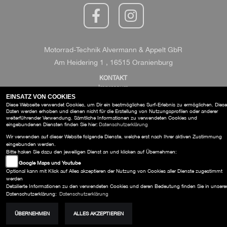
Motorrad-Technik Alvermann & Appelt GbR
Am Heidering 1 , 16515 Oranienburg
KONTAKT
Impressum
Datenschutz
EINSATZ VON COOKIES
Diese Webseite verwendet Cookies, um Dir ein bestmögliches Surf-Erlebnis zu ermöglichen. Diese
AGB
Daten werden erhoben und dienen nicht für die Erstellung von Nutzungsprofilen oder anderer
Disclaimer
weiterführender Verwendung. Sämtliche Informationen zu verwendeten Cookies und
eingebundenen Diensten finden Sie hier:
Datenschutzerklärung
Wir verwenden auf dieser Website folgende Dienste, welche erst nach Ihrer aktiven Zustimmung
eingebunden werden.
Bitte haken Sie dazu den jeweiligen Dienst an und klicken auf Übernehmen:
Google Maps und Youtube
Optional kann mit Klick auf Alles akzeptieren der Nutzung von Cookies aller Dienste zugestimmt
werden
Detailierte Informationen zu den verwendeten Cookies und deren Bedeutung finden Sie in unsere
Datenschutzerklärung:
Datenschutzerklärung
ÜBERNEHMEN
ALLES AKZEPTIEREN